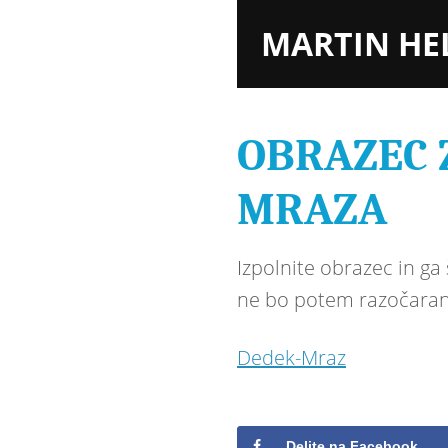
MARTIN HE
OBRAZEC 
MRAZA
Izpolnite obrazec in ga
ne bo potem razočaran
Dedek-Mraz
Delite na Facebook