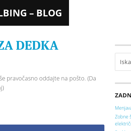
LBING – BLOG
ZA DEDKA
 še pravočasno oddajte na pošto. (Da
j)
ZADN
Menjava
Zobne š
elektri