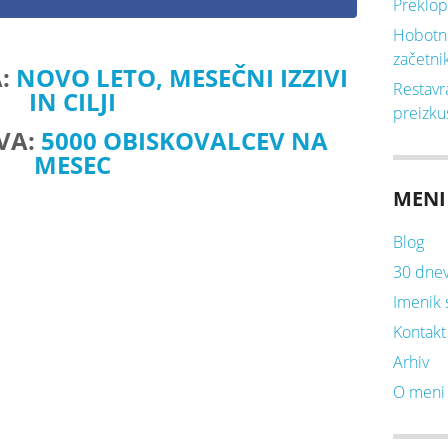
Preklop
Hobotni
začetni
A:
NOVO LETO, MESEČNI IZZIVI
Restavr
IN CILJI
preizkus
VA:
5000 OBISKOVALCEV NA
MESEC
MENI
Blog
30 dnevn
Imenik 
Kontakt
Arhiv
O meni