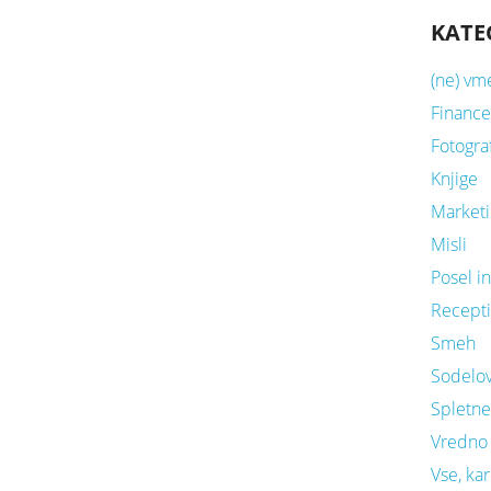
KATE
(ne) vm
Financ
Fotograf
Knjige
Market
Misli
Posel i
Recept
Smeh
Sodelo
Spletne 
Vredno
Vse, kar