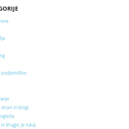
GORIJE
esne
e
ije
ing
n podjetništvo
i
vanje
strani in blogi
 ogleda
 ni drugje, je tukaj