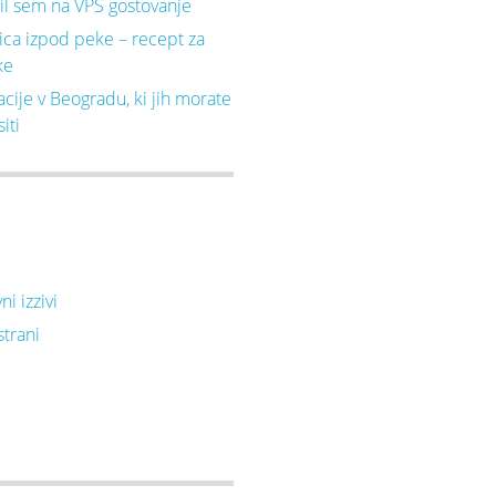
il sem na VPS gostovanje
ca izpod peke – recept za
ke
acije v Beogradu, ki jih morate
iti
i izzivi
strani