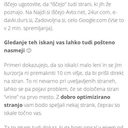
iščejo ugotovite, da “iščejo” tudi strani, ki jih že
poznajo. Na Najdi.si iščejo Avto.net, 24ur.com, e-
davki.durs.si, Zadovoljna.si, celo Google.com (Vse to
v 2 min. spremljanja).
Gledanje teh iskanj vas lahko tudi pošteno
nasmeji
🙂
Primeri dokazujejo, da so iskalci malo leni in se jim
kurzorja ni premakniti 10 cm višje, da bi prišli direkt
na stran. To ni nevarno pri uveljavljenih straneh,
lahko se pa pojavi problem, če se določena stran
“vrine” na prvo mesto. Z
dobro optimizirano
stranjo
vam bodo speljali nekaj strank, čeprav so
iskale točno vas.
Za to imam tudi dokaz, ki ga bom opisal v enem od