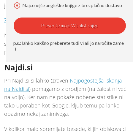
jezik.
Najcenejše angleške knjige z brezplačno dostavo
Zakaj je to pomembno?
Preverite moje Wishlist knjige
Na tej
strani
pa lahko ocenimo, koliko bi približno
p.s.: lahko kakšno preberete tudi vi ali jo naročite zame
stal zakup ključne besede za sponzorirane
:)
povezave. Cena je na klik.
Najdi.si
Pri Najdi.si si lahko (zraven
Najpogostejša iskanja
na Najdi.si
) pomagamo z orodjem (na žalost ni več
na voljo). Ker nam ne pokaže nobene statistike ni
tako uporaben kot Google, kljub temu pa lahko
opazimo nekaj zanimivega.
V kolikor malo spremljate besede, ki jih obiskovalci