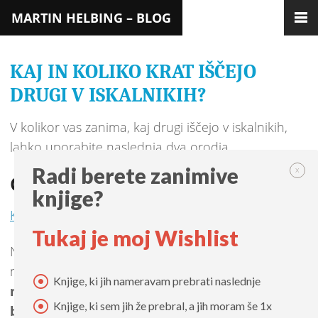
MARTIN HELBING – BLOG
KAJ IN KOLIKO KRAT IŠČEJO
DRUGI V ISKALNIKIH?
V kolikor vas zanima, kaj drugi iščejo v iskalnikih,
lahko uporabite naslednja dva orodja.
Radi berete zanimive
x
Google
knjige?
Keyword Tool External
Tukaj je moj Wishlist
Na strani oglaševalskega programa
AdWords
najdemo orodje, s katerim ugotovimo,
koliko krat
Knjige, ki jih nameravam prebrati naslednje
na mesec ljudje iščejo določene ključne
Knjige, ki sem jih že prebral, a jih moram še 1x
besede
. Iskanje lahko filtriramo glede na državo in